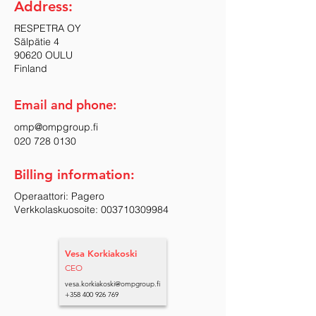
Address:
RESPETRA OY
Sälpätie 4
90620 OULU
Finland
Email and phone:
omp@ompgroup.fi
020 728 0130
Billing information:
Operaattori: Pagero
Verkkolaskuosoite: 003710309984
Vesa Korkiakoski
CEO
vesa.korkiakoski@ompgroup.fi
+358 400 926 769