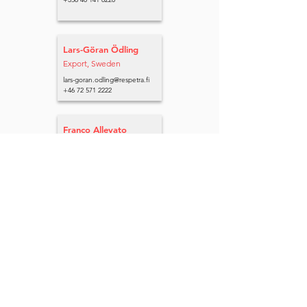
Lars-Göran Ödling
Export, Sweden
lars-goran.odling@respetra.fi
+46 72 571 2222
Franco Allevato
Export, Italy and
Switzerland
franco.allevato@ompgroup.fi
+358 40 359 4654
Tuomo Tiitto
Export, Spain
tuomo.tiitto@gmail.com
+34 689 764 236
Johee Lee