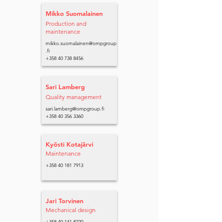
Mikko Suomalainen
Production and
maintenance
mikko.suomalainen@ompgroup
.fi
+358 40 738 8456
Sari Lamberg
Quality management
sari.lamberg@ompgroup.fi
+358 40 356 3360
Kyösti Kotajärvi
Maintenance
+358 40 181 7913
Jari Torvinen
Mechanical design
+358 40 141 8220