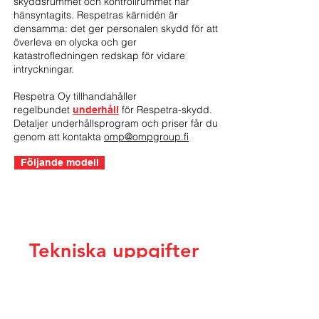
skyddsrummet och kontrollrummet har
hänsyntagits. Respetras kärnidén är
densamma: det ger personalen skydd för att
överleva en olycka och ger
katastrofledningen redskap för vidare
intryckningar.
Respetra Oy tillhandahåller
regelbundet
för Respetra-skydd.
underhåll
Detaljer underhållsprogram och priser får du
genom att kontakta
omp@ompgroup.fi
Följande modell
Tekniska uppgifter
Funktioner
Respetra 8
Respetra 8
Respetra 14
Respetra 14
LT
LT