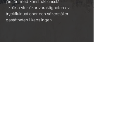
jämfört med konstruktionsstål
- krökta ytor ökar varaktigheten av
tryckfluktuationer och säkerställer
gastätheten i kapslingen